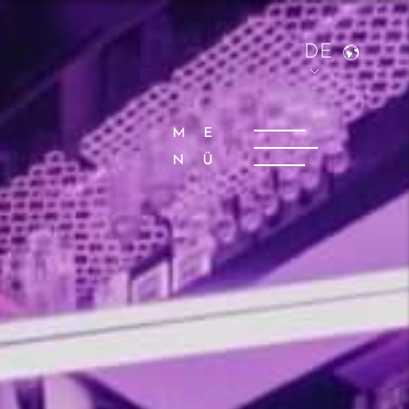
DE
ME
NÜ